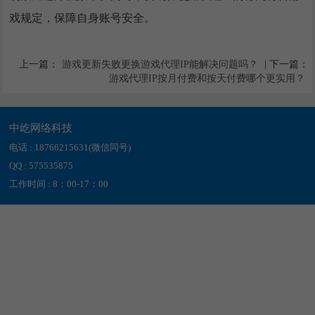
戏规定，保障自身账号安全。
上一篇：
游戏更新失败更换游戏代理IP能解决问题吗？
| 下一篇：
游戏代理IP按月付费和按天付费哪个更实用？
中屹网络科技
电话 : 18766215631(微信同号)
QQ : 575535875
工作时间 : 8：00-17：00